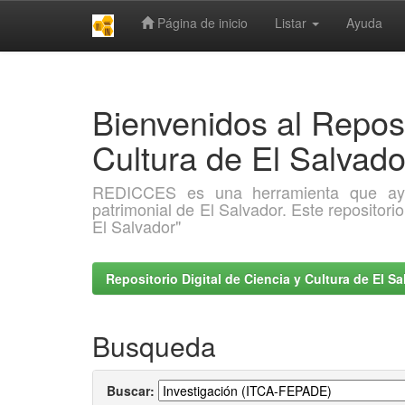
Página de inicio
Listar
Ayuda
Skip
navigation
Bienvenidos al Reposi
Cultura de El Salva
REDICCES es una herramienta que ayuda 
patrimonial de El Salvador. Este repositori
El Salvador"
Repositorio Digital de Ciencia y Cultura de El 
Busqueda
Buscar: