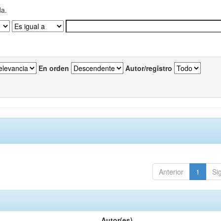
da.
En orden
Autor/registro
Anterior
1
Si
Autor(es)