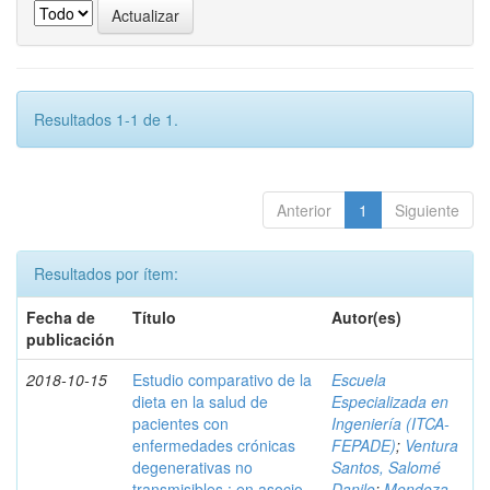
Resultados 1-1 de 1.
Anterior
1
Siguiente
Resultados por ítem:
Fecha de
Título
Autor(es)
publicación
2018-10-15
Estudio comparativo de la
Escuela
dieta en la salud de
Especializada en
pacientes con
Ingeniería (ITCA-
enfermedades crónicas
FEPADE)
;
Ventura
degenerativas no
Santos, Salomé
transmisibles : en asocio
Danilo
;
Mendoza