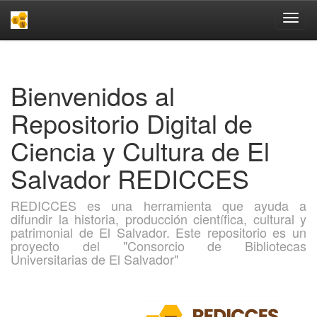
Skip
navigation
Bienvenidos al
Repositorio Digital de
Ciencia y Cultura de El
Salvador REDICCES
REDICCES es una herramienta que ayuda a
difundir la historia, producción científica, cultural y
patrimonial de El Salvador. Este repositorio es un
proyecto del "Consorcio de Bibliotecas
Universitarias de El Salvador"