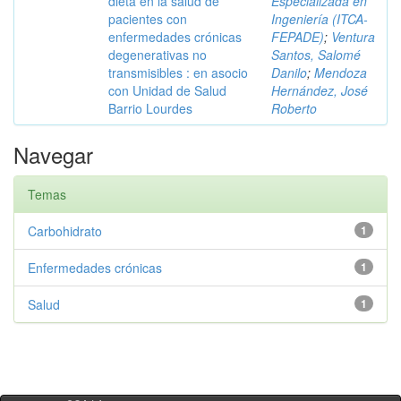
dieta en la salud de
Especializada en
pacientes con
Ingeniería (ITCA-
enfermedades crónicas
FEPADE)
;
Ventura
degenerativas no
Santos, Salomé
transmisibles : en asocio
Danilo
;
Mendoza
con Unidad de Salud
Hernández, José
Barrio Lourdes
Roberto
Navegar
Temas
Carbohidrato
1
Enfermedades crónicas
1
Salud
1