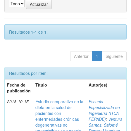
Resultados 1-1 de 1.
Anterior
1
Siguiente
Resultados por ítem:
Fecha de
Título
Autor(es)
publicación
2018-10-15
Estudio comparativo de la
Escuela
dieta en la salud de
Especializada en
pacientes con
Ingeniería (ITCA-
enfermedades crónicas
FEPADE)
;
Ventura
degenerativas no
Santos, Salomé
transmisibles : en asocio
Danilo
;
Mendoza