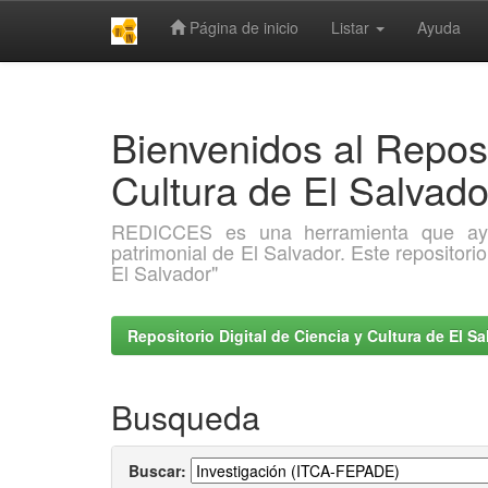
Página de inicio
Listar
Ayuda
Skip
navigation
Bienvenidos al Reposi
Cultura de El Salva
REDICCES es una herramienta que ayuda 
patrimonial de El Salvador. Este repositori
El Salvador"
Repositorio Digital de Ciencia y Cultura de El 
Busqueda
Buscar: