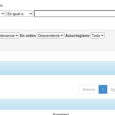
da.
En orden
Autor/registro
Anterior
1
Si
Autor(es)