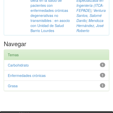
dieta en la salud de
Especializada en
pacientes con
Ingeniería (ITCA-
enfermedades crónicas
FEPADE)
;
Ventura
degenerativas no
Santos, Salomé
transmisibles : en asocio
Danilo
;
Mendoza
con Unidad de Salud
Hernández, José
Barrio Lourdes
Roberto
Navegar
Temas
Carbohidrato
1
Enfermedades crónicas
1
Grasa
1