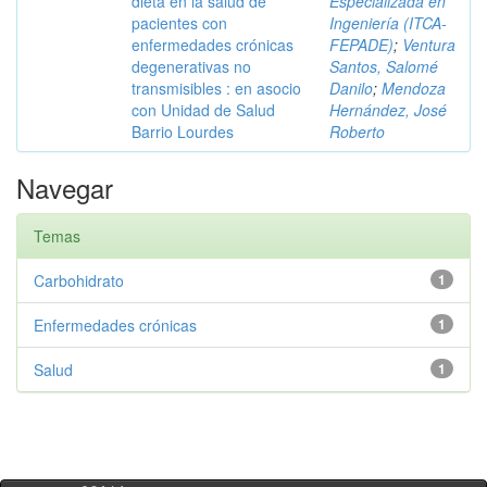
dieta en la salud de
Especializada en
pacientes con
Ingeniería (ITCA-
enfermedades crónicas
FEPADE)
;
Ventura
degenerativas no
Santos, Salomé
transmisibles : en asocio
Danilo
;
Mendoza
con Unidad de Salud
Hernández, José
Barrio Lourdes
Roberto
Navegar
Temas
Carbohidrato
1
Enfermedades crónicas
1
Salud
1