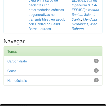
dieta en la salud de
Especializada en
pacientes con
Ingeniería (ITCA-
enfermedades crónicas
FEPADE)
;
Ventura
degenerativas no
Santos, Salomé
transmisibles : en asocio
Danilo
;
Mendoza
con Unidad de Salud
Hernández, José
Barrio Lourdes
Roberto
Navegar
Temas
Carbohidrato
1
Grasa
1
Homeóstasis
1