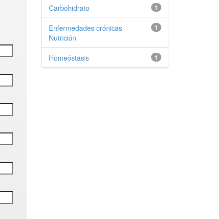
Carbohidrato
1
Enfermedades crónicas -
1
Nutrición
Homeóstasis
1