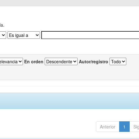
da.
En orden
Autor/registro
Anterior
1
Si