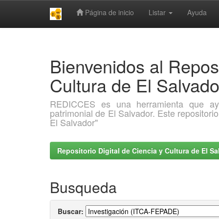
Página de inicio
Listar
Ayuda
Skip
navigation
Bienvenidos al Reposi
Cultura de El Salva
REDICCES es una herramienta que ayuda 
patrimonial de El Salvador. Este repositori
El Salvador"
Repositorio Digital de Ciencia y Cultura de El 
Busqueda
Buscar: