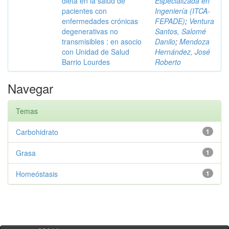
dieta en la salud de
Especializada en
pacientes con
Ingeniería (ITCA-
enfermedades crónicas
FEPADE)
;
Ventura
degenerativas no
Santos, Salomé
transmisibles : en asocio
Danilo
;
Mendoza
con Unidad de Salud
Hernández, José
Barrio Lourdes
Roberto
Navegar
Temas
Carbohidrato
1
Grasa
1
Homeóstasis
1