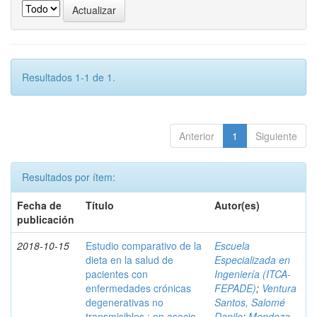
Resultados 1-1 de 1.
Anterior
1
Siguiente
Resultados por ítem:
Fecha de
Título
Autor(es)
publicación
2018-10-15
Estudio comparativo de la
Escuela
dieta en la salud de
Especializada en
pacientes con
Ingeniería (ITCA-
enfermedades crónicas
FEPADE)
;
Ventura
degenerativas no
Santos, Salomé
transmisibles : en asocio
Danilo
;
Mendoza