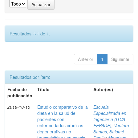
Resultados 1-1 de 1.
Anterior
1
Siguiente
Resultados por ítem:
Fecha de
Título
Autor(es)
publicación
2018-10-15
Estudio comparativo de la
Escuela
dieta en la salud de
Especializada en
pacientes con
Ingeniería (ITCA-
enfermedades crónicas
FEPADE)
;
Ventura
degenerativas no
Santos, Salomé
transmisibles : en asocio
Danilo
;
Mendoza