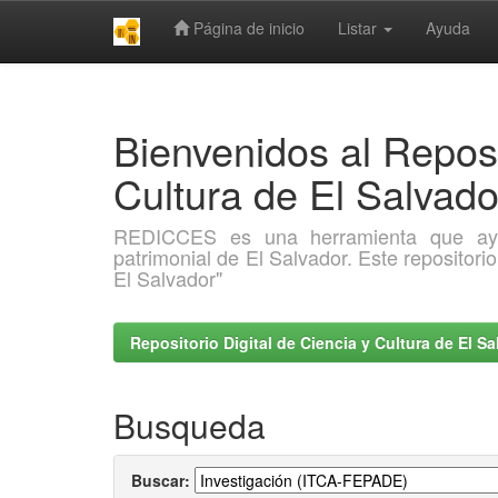
Página de inicio
Listar
Ayuda
Skip
navigation
Bienvenidos al Reposi
Cultura de El Salva
REDICCES es una herramienta que ayuda 
patrimonial de El Salvador. Este repositori
El Salvador"
Repositorio Digital de Ciencia y Cultura de El 
Busqueda
Buscar: