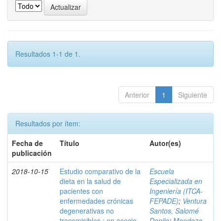
Resultados 1-1 de 1.
Anterior
1
Siguiente
Resultados por ítem:
Fecha de
Título
Autor(es)
publicación
2018-10-15
Estudio comparativo de la
Escuela
dieta en la salud de
Especializada en
pacientes con
Ingeniería (ITCA-
enfermedades crónicas
FEPADE)
;
Ventura
degenerativas no
Santos, Salomé
transmisibles : en asocio
Danilo
;
Mendoza