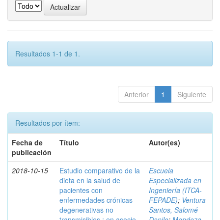
Resultados 1-1 de 1.
Anterior
1
Siguiente
Resultados por ítem:
Fecha de
Título
Autor(es)
publicación
2018-10-15
Estudio comparativo de la
Escuela
dieta en la salud de
Especializada en
pacientes con
Ingeniería (ITCA-
enfermedades crónicas
FEPADE)
;
Ventura
degenerativas no
Santos, Salomé
transmisibles : en asocio
Danilo
;
Mendoza