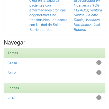
dieta en la salud de
Especializada en
pacientes con
Ingeniería (ITCA-
enfermedades crónicas
FEPADE)
;
Ventura
degenerativas no
Santos, Salomé
transmisibles : en asocio
Danilo
;
Mendoza
con Unidad de Salud
Hernández, José
Barrio Lourdes
Roberto
Navegar
Temas
Grasa
1
Salud
1
Fechas
2018
1