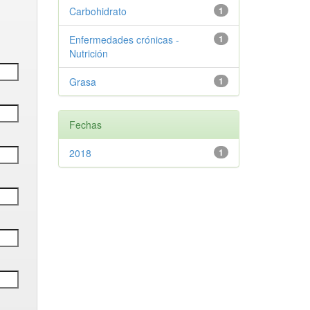
Carbohidrato
1
Enfermedades crónicas -
1
Nutrición
Grasa
1
Fechas
2018
1