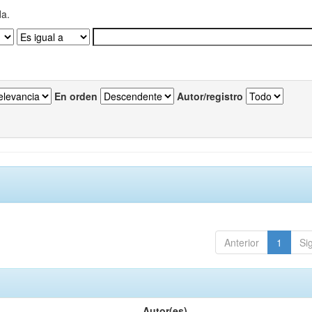
da.
En orden
Autor/registro
Anterior
1
Si
Autor(es)