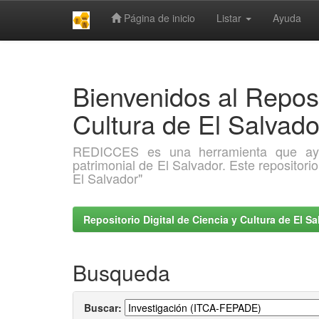
Página de inicio
Listar
Ayuda
Skip
navigation
Bienvenidos al Reposi
Cultura de El Salva
REDICCES es una herramienta que ayuda 
patrimonial de El Salvador. Este repositori
El Salvador"
Repositorio Digital de Ciencia y Cultura de El 
Busqueda
Buscar: