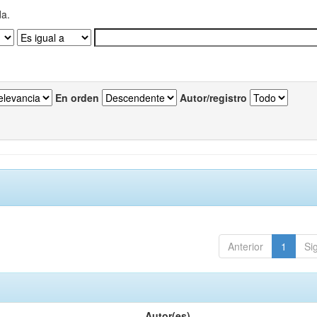
da.
En orden
Autor/registro
Anterior
1
Si
Autor(es)