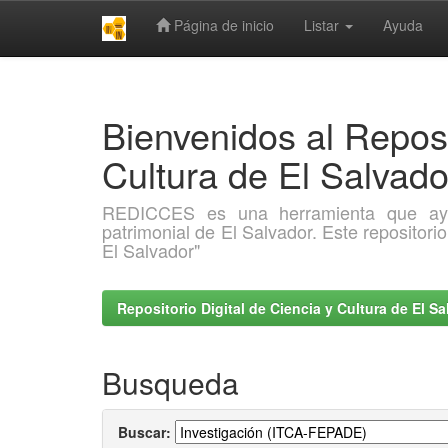
Página de inicio
Listar
Ayuda
Skip
navigation
Bienvenidos al Reposi
Cultura de El Salva
REDICCES es una herramienta que ayuda 
patrimonial de El Salvador. Este repositori
El Salvador"
Repositorio Digital de Ciencia y Cultura de El 
Busqueda
Buscar: