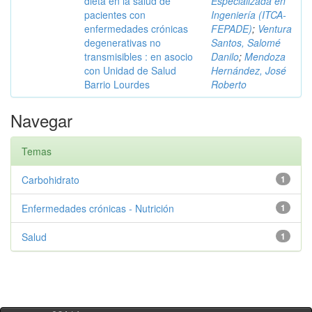
dieta en la salud de
Especializada en
pacientes con
Ingeniería (ITCA-
enfermedades crónicas
FEPADE)
;
Ventura
degenerativas no
Santos, Salomé
transmisibles : en asocio
Danilo
;
Mendoza
con Unidad de Salud
Hernández, José
Barrio Lourdes
Roberto
Navegar
Temas
Carbohidrato
1
Enfermedades crónicas - Nutrición
1
Salud
1