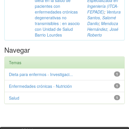
dieta en la salud de
Especializada en
pacientes con
Ingeniería (ITCA-
enfermedades crónicas
FEPADE)
;
Ventura
degenerativas no
Santos, Salomé
transmisibles : en asocio
Danilo
;
Mendoza
con Unidad de Salud
Hernández, José
Barrio Lourdes
Roberto
Navegar
Temas
Dieta para enfermos - Investigaci...
1
Enfermedades crónicas - Nutrición
1
Salud
1