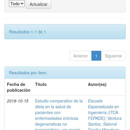
Resultados 1-1 de 1.
Anterior
1
Siguiente
Resultados por ítem:
Fecha de
Título
Autor(es)
publicación
2018-10-15
Estudio comparativo de la
Escuela
dieta en la salud de
Especializada en
pacientes con
Ingeniería (ITCA-
enfermedades crónicas
FEPADE)
;
Ventura
degenerativas no
Santos, Salomé
transmisibles : en asocio
Danilo
;
Mendoza