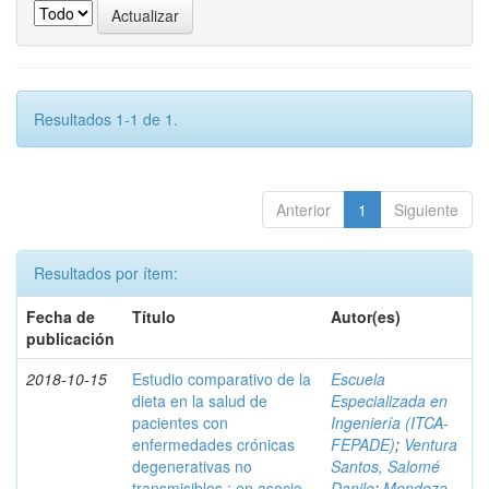
Resultados 1-1 de 1.
Anterior
1
Siguiente
Resultados por ítem:
Fecha de
Título
Autor(es)
publicación
2018-10-15
Estudio comparativo de la
Escuela
dieta en la salud de
Especializada en
pacientes con
Ingeniería (ITCA-
enfermedades crónicas
FEPADE)
;
Ventura
degenerativas no
Santos, Salomé
transmisibles : en asocio
Danilo
;
Mendoza