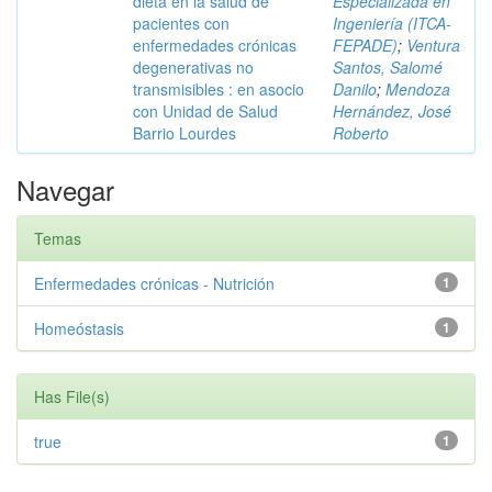
dieta en la salud de
Especializada en
pacientes con
Ingeniería (ITCA-
enfermedades crónicas
FEPADE)
;
Ventura
degenerativas no
Santos, Salomé
transmisibles : en asocio
Danilo
;
Mendoza
con Unidad de Salud
Hernández, José
Barrio Lourdes
Roberto
Navegar
Temas
Enfermedades crónicas - Nutrición
1
Homeóstasis
1
Has File(s)
true
1