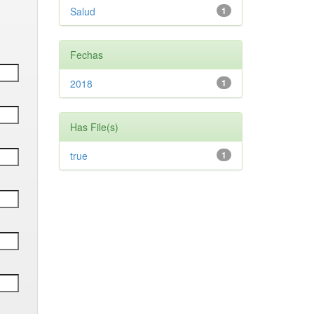
Salud
1
Fechas
2018
1
Has File(s)
true
1