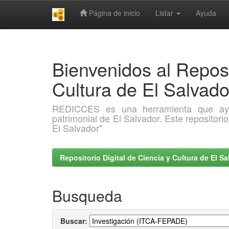
Página de inicio
Listar
Ayuda
Skip
navigation
Bienvenidos al Reposi
Cultura de El Salva
REDICCES es una herramienta que ayuda 
patrimonial de El Salvador. Este repositori
El Salvador"
Repositorio Digital de Ciencia y Cultura de El 
Busqueda
Buscar: