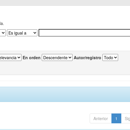
da.
En orden
Autor/registro
Anterior
1
Si