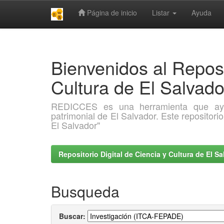
Página de inicio
Listar
Ayuda
Skip
navigation
Bienvenidos al Reposi
Cultura de El Salva
REDICCES es una herramienta que ayuda 
patrimonial de El Salvador. Este repositori
El Salvador"
Repositorio Digital de Ciencia y Cultura de El 
Busqueda
Buscar: