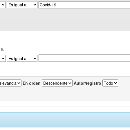
da.
En orden
Autor/registro