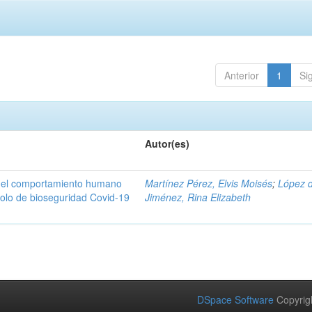
Anterior
1
Si
Autor(es)
n del comportamiento humano
Martínez Pérez, Elvis Moisés
;
López 
colo de bioseguridad Covid-19
Jiménez, Rina Elizabeth
DSpace Software
Copyrig