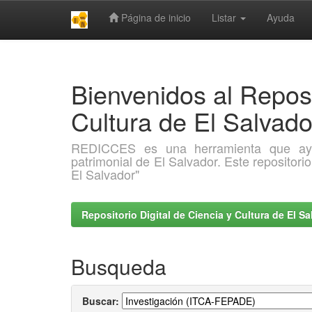
Página de inicio
Listar
Ayuda
Skip
navigation
Bienvenidos al Reposi
Cultura de El Salva
REDICCES es una herramienta que ayuda 
patrimonial de El Salvador. Este repositori
El Salvador"
Repositorio Digital de Ciencia y Cultura de El 
Busqueda
Buscar: