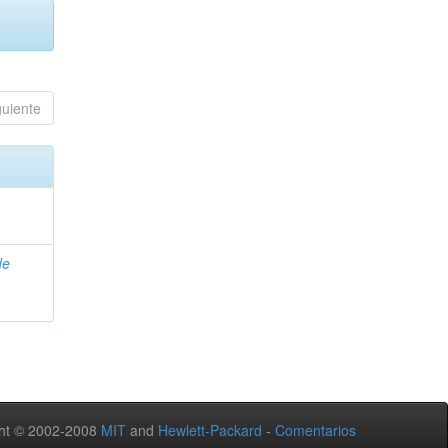
guiente
de
ht © 2002-2008
MIT
and
Hewlett-Packard
-
Comentarios