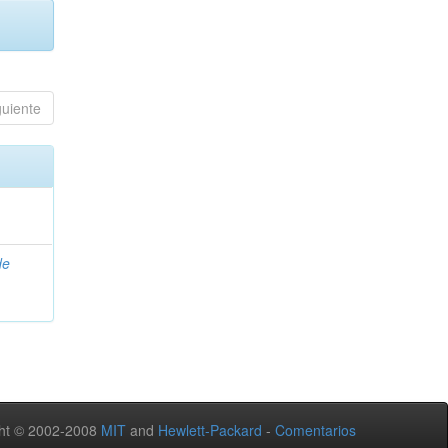
guiente
de
ht © 2002-2008
MIT
and
Hewlett-Packard
-
Comentarios