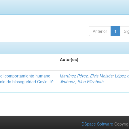
Anterior
1
Si
Autor(es)
n del comportamiento humano
Martínez Pérez, Elvis Moisés
;
López 
colo de bioseguridad Covid-19
Jiménez, Rina Elizabeth
DSpace Software
Copyrig