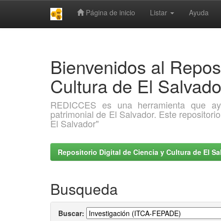
Página de inicio
Listar
Ayuda
Skip
navigation
Bienvenidos al Reposi
Cultura de El Salva
REDICCES es una herramienta que ayuda 
patrimonial de El Salvador. Este repositori
El Salvador"
Repositorio Digital de Ciencia y Cultura de El 
Busqueda
Buscar: