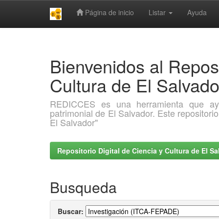
Página de inicio
Listar
Ayuda
Skip
navigation
Bienvenidos al Reposi
Cultura de El Salva
REDICCES es una herramienta que ayuda 
patrimonial de El Salvador. Este repositori
El Salvador"
Repositorio Digital de Ciencia y Cultura de El 
Busqueda
Buscar: