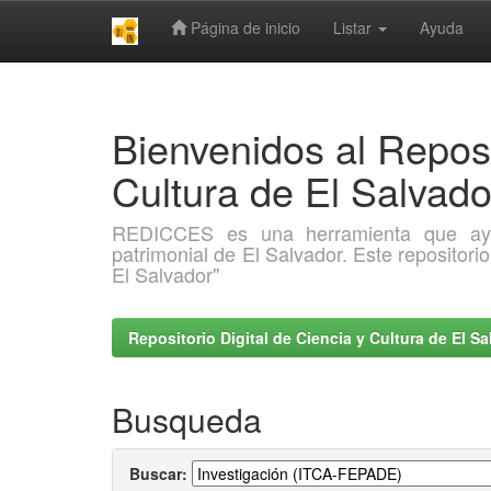
Página de inicio
Listar
Ayuda
Skip
navigation
Bienvenidos al Reposi
Cultura de El Salva
REDICCES es una herramienta que ayuda 
patrimonial de El Salvador. Este repositori
El Salvador"
Repositorio Digital de Ciencia y Cultura de El 
Busqueda
Buscar: