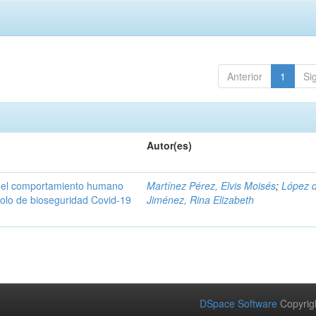
Anterior
1
Si
Autor(es)
n del comportamiento humano
Martínez Pérez, Elvis Moisés
;
López 
colo de bioseguridad Covid-19
Jiménez, Rina Elizabeth
DSpace Software
Copyrig