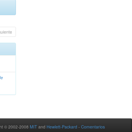
guiente
de
ht © 2002-2008
MIT
and
Hewlett-Packard
-
Comentarios