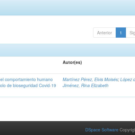
Anterior
1
Si
Autor(es)
n del comportamiento humano
Martínez Pérez, Elvis Moisés
;
López 
colo de bioseguridad Covid-19
Jiménez, Rina Elizabeth
DSpace Software
Copyrig