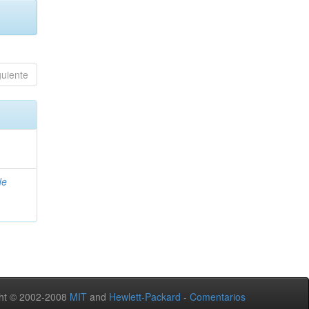
guiente
de
ht © 2002-2008
MIT
and
Hewlett-Packard
-
Comentarios