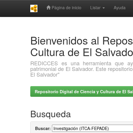
Página de inicio
Listar
Ayuda
Skip
navigation
Bienvenidos al Reposi
Cultura de El Salva
REDICCES es una herramienta que ayuda 
patrimonial de El Salvador. Este repositori
El Salvador"
Repositorio Digital de Ciencia y Cultura de El 
Busqueda
Buscar: