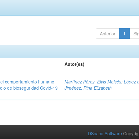
Anterior
1
Si
Autor(es)
n del comportamiento humano
Martínez Pérez, Elvis Moisés
;
López 
colo de bioseguridad Covid-19
Jiménez, Rina Elizabeth
DSpace Software
Copyrig