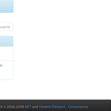
guiente
de
ht © 2002-2008
MIT
and
Hewlett-Packard
-
Comentarios