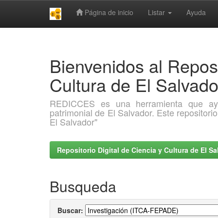
Página de inicio
Listar
Ayuda
Skip
navigation
Bienvenidos al Reposi
Cultura de El Salva
REDICCES es una herramienta que ayuda 
patrimonial de El Salvador. Este repositori
El Salvador"
Repositorio Digital de Ciencia y Cultura de El 
Busqueda
Buscar: