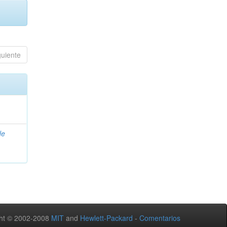
guiente
de
ht © 2002-2008
MIT
and
Hewlett-Packard
-
Comentarios