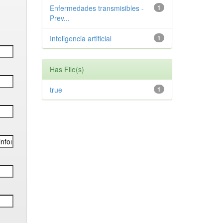
Enfermedades transmisibles -
1
Prev...
Inteligencia artificial
1
Has File(s)
true
1