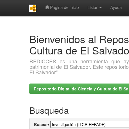
Página de inicio
Listar
Ayuda
Skip
navigation
Bienvenidos al Reposi
Cultura de El Salva
REDICCES es una herramienta que ayuda 
patrimonial de El Salvador. Este repositori
El Salvador"
Repositorio Digital de Ciencia y Cultura de El 
Busqueda
Buscar: