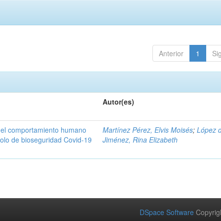
Anterior
1
Si
Autor(es)
n del comportamiento humano
Martínez Pérez, Elvis Moisés
;
López 
colo de bioseguridad Covid-19
Jiménez, Rina Elizabeth
DSpace Software
Copyrig