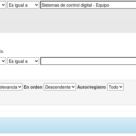
da.
En orden
Autor/registro