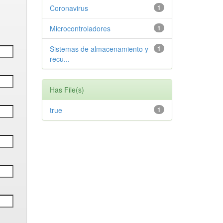
Coronavirus
1
Microcontroladores
1
Sistemas de almacenamiento y
1
recu...
Has File(s)
true
1