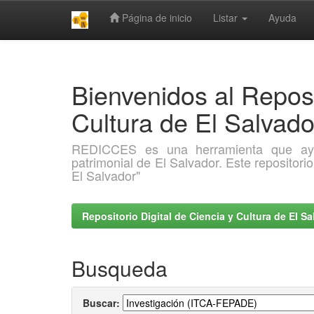
Página de inicio
Listar
Ayuda
Skip
navigation
Bienvenidos al Reposi
Cultura de El Salva
REDICCES es una herramienta que ayuda 
patrimonial de El Salvador. Este repositori
El Salvador"
Repositorio Digital de Ciencia y Cultura de El 
Busqueda
Buscar: