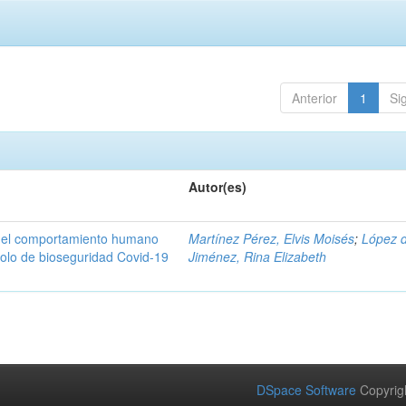
Anterior
1
Si
Autor(es)
n del comportamiento humano
Martínez Pérez, Elvis Moisés
;
López 
colo de bioseguridad Covid-19
Jiménez, Rina Elizabeth
DSpace Software
Copyrig