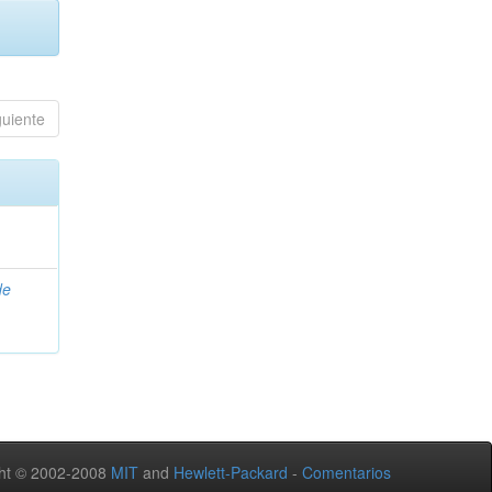
guiente
de
ht © 2002-2008
MIT
and
Hewlett-Packard
-
Comentarios