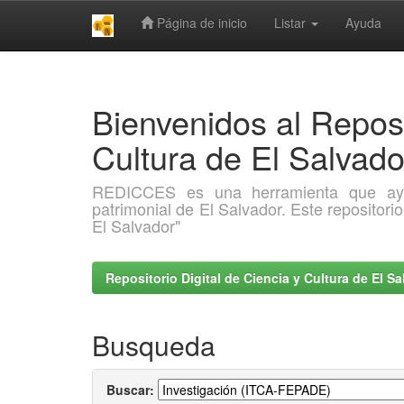
Página de inicio
Listar
Ayuda
Skip
navigation
Bienvenidos al Reposi
Cultura de El Salva
REDICCES es una herramienta que ayuda 
patrimonial de El Salvador. Este repositori
El Salvador"
Repositorio Digital de Ciencia y Cultura de El 
Busqueda
Buscar: