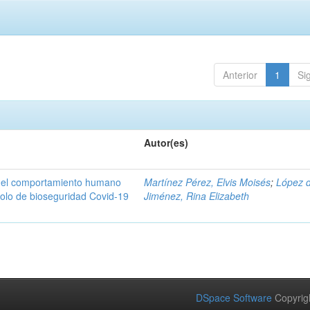
Anterior
1
Si
Autor(es)
n del comportamiento humano
Martínez Pérez, Elvis Moisés
;
López 
colo de bioseguridad Covid-19
Jiménez, Rina Elizabeth
DSpace Software
Copyrig