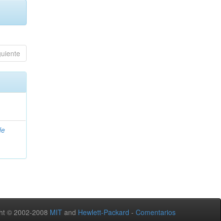
guiente
de
ht © 2002-2008
MIT
and
Hewlett-Packard
-
Comentarios