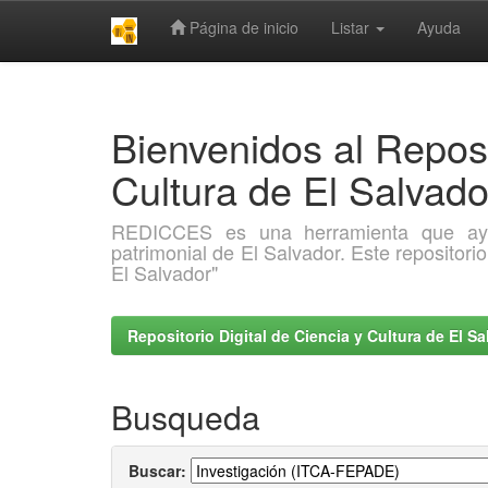
Página de inicio
Listar
Ayuda
Skip
navigation
Bienvenidos al Reposi
Cultura de El Salva
REDICCES es una herramienta que ayuda 
patrimonial de El Salvador. Este repositori
El Salvador"
Repositorio Digital de Ciencia y Cultura de El 
Busqueda
Buscar: