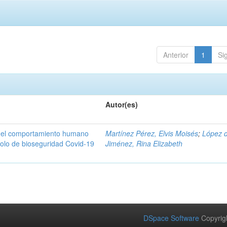
Anterior
1
Si
Autor(es)
n del comportamiento humano
Martínez Pérez, Elvis Moisés
;
López 
colo de bioseguridad Covid-19
Jiménez, Rina Elizabeth
DSpace Software
Copyrig