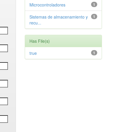
Microcontroladores
1
Sistemas de almacenamiento y
1
recu...
Has File(s)
true
1