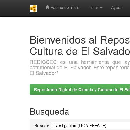
Página de inicio
Listar
Ayuda
Skip
navigation
Bienvenidos al Reposi
Cultura de El Salva
REDICCES es una herramienta que ayuda 
patrimonial de El Salvador. Este repositori
El Salvador"
Repositorio Digital de Ciencia y Cultura de El 
Busqueda
Buscar: