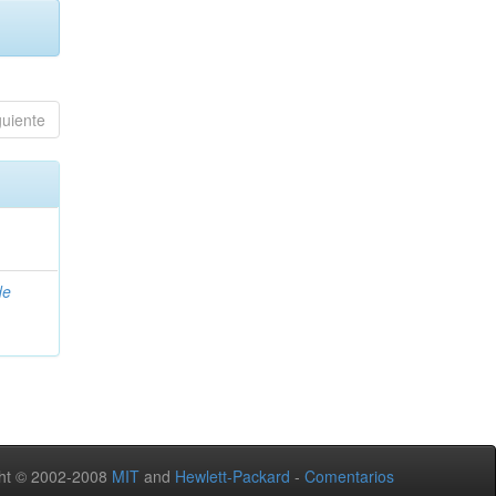
guiente
de
ht © 2002-2008
MIT
and
Hewlett-Packard
-
Comentarios