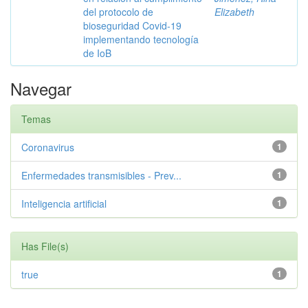
del protocolo de
Elizabeth
bioseguridad Covid-19
implementando tecnología
de IoB
Navegar
Temas
Coronavirus
1
Enfermedades transmisibles - Prev...
1
Inteligencia artificial
1
Has File(s)
true
1