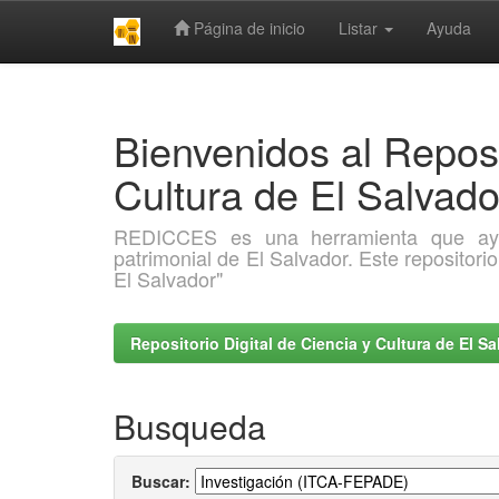
Página de inicio
Listar
Ayuda
Skip
navigation
Bienvenidos al Reposi
Cultura de El Salva
REDICCES es una herramienta que ayuda 
patrimonial de El Salvador. Este repositori
El Salvador"
Repositorio Digital de Ciencia y Cultura de El 
Busqueda
Buscar: