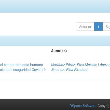
Anterior
1
Si
Autor(es)
n del comportamiento humano
Martínez Pérez, Elvis Moisés
;
López 
colo de bioseguridad Covid-19
Jiménez, Rina Elizabeth
DSpace Software
Copyrig