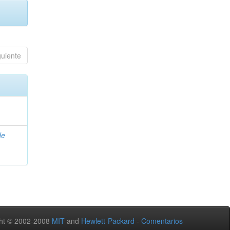
guiente
de
ht © 2002-2008
MIT
and
Hewlett-Packard
-
Comentarios