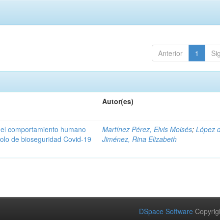
Anterior
1
Si
Autor(es)
n del comportamiento humano
Martínez Pérez, Elvis Moisés
;
López 
colo de bioseguridad Covid-19
Jiménez, Rina Elizabeth
DSpace Software
Copyrig