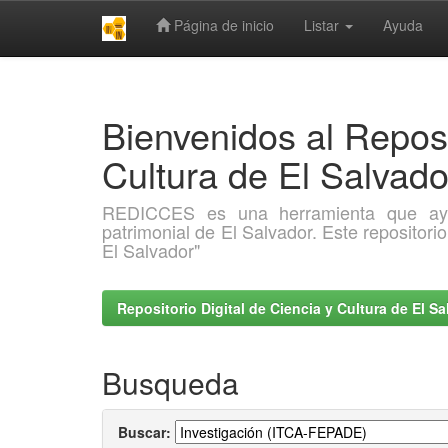
Página de inicio
Listar
Ayuda
Skip
navigation
Bienvenidos al Reposi
Cultura de El Salva
REDICCES es una herramienta que ayuda 
patrimonial de El Salvador. Este repositori
El Salvador"
Repositorio Digital de Ciencia y Cultura de El 
Busqueda
Buscar: