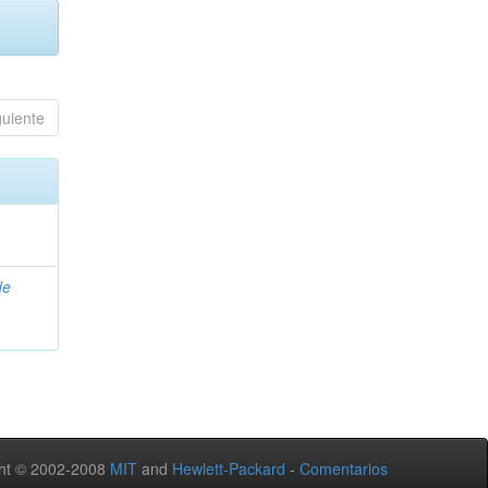
guiente
de
ht © 2002-2008
MIT
and
Hewlett-Packard
-
Comentarios