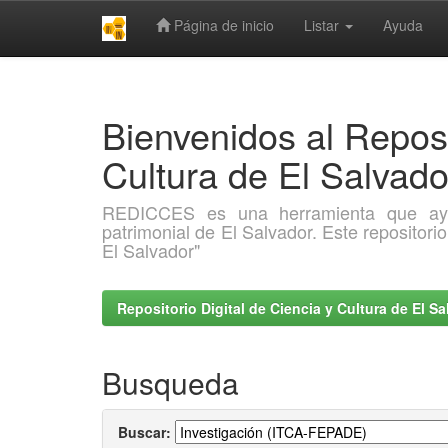
Página de inicio
Listar
Ayuda
Skip
navigation
Bienvenidos al Reposi
Cultura de El Salva
REDICCES es una herramienta que ayuda 
patrimonial de El Salvador. Este repositori
El Salvador"
Repositorio Digital de Ciencia y Cultura de El 
Busqueda
Buscar: