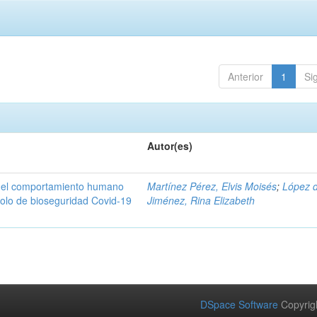
Anterior
1
Si
Autor(es)
n del comportamiento humano
Martínez Pérez, Elvis Moisés
;
López 
colo de bioseguridad Covid-19
Jiménez, Rina Elizabeth
DSpace Software
Copyrig