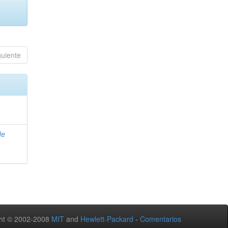
guiente
de
ht © 2002-2008
MIT
and
Hewlett-Packard
-
Comentarios