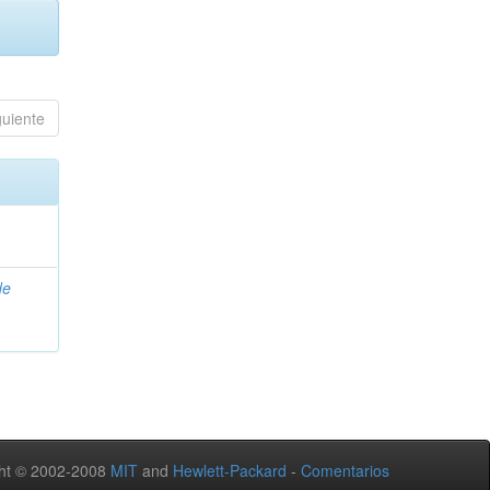
guiente
de
ht © 2002-2008
MIT
and
Hewlett-Packard
-
Comentarios