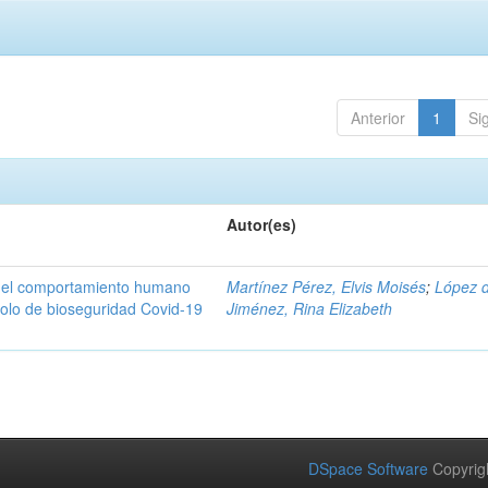
Anterior
1
Si
Autor(es)
n del comportamiento humano
Martínez Pérez, Elvis Moisés
;
López 
colo de bioseguridad Covid-19
Jiménez, Rina Elizabeth
DSpace Software
Copyrig