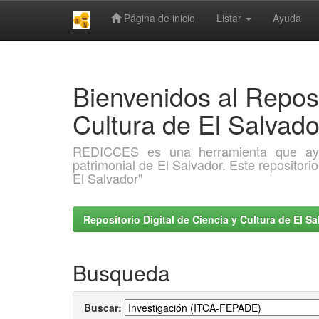
Página de inicio
Listar
Ayuda
Skip
navigation
Bienvenidos al Reposi
Cultura de El Salva
REDICCES es una herramienta que ayuda 
patrimonial de El Salvador. Este repositori
El Salvador"
Repositorio Digital de Ciencia y Cultura de El 
Busqueda
Buscar: