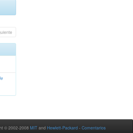
guiente
de
ht © 2002-2008
MIT
and
Hewlett-Packard
-
Comentarios