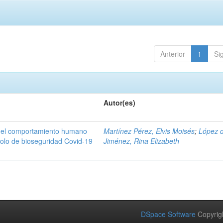
Anterior
1
Si
Autor(es)
n del comportamiento humano
Martínez Pérez, Elvis Moisés
;
López 
colo de bioseguridad Covid-19
Jiménez, Rina Elizabeth
DSpace Software
Copyrig