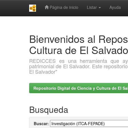
Página de inicio
Listar
Ayuda
Skip
navigation
Bienvenidos al Reposi
Cultura de El Salva
REDICCES es una herramienta que ayuda 
patrimonial de El Salvador. Este repositori
El Salvador"
Repositorio Digital de Ciencia y Cultura de El 
Busqueda
Buscar: