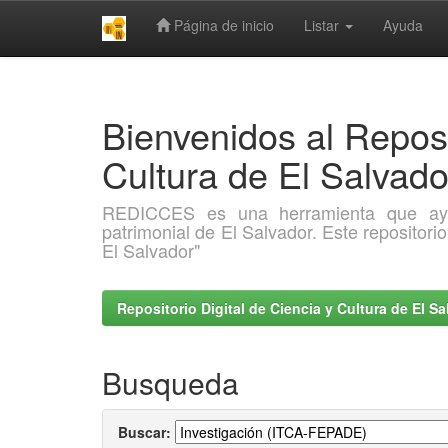
Página de inicio
Listar
Ayuda
Skip
navigation
Bienvenidos al Reposi
Cultura de El Salva
REDICCES es una herramienta que ayuda 
patrimonial de El Salvador. Este repositori
El Salvador"
Repositorio Digital de Ciencia y Cultura de El 
Busqueda
Buscar: