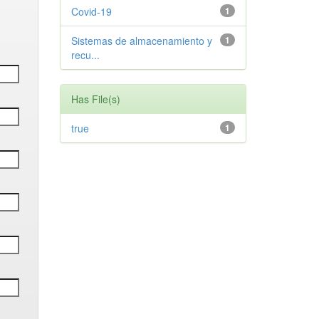
Covid-19
1
Sistemas de almacenamiento y
1
recu...
Has File(s)
true
1