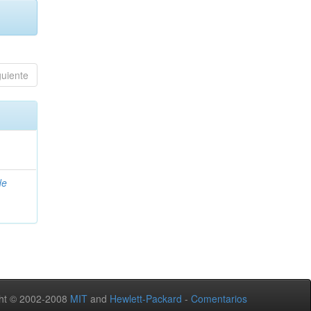
guiente
de
ht © 2002-2008
MIT
and
Hewlett-Packard
-
Comentarios