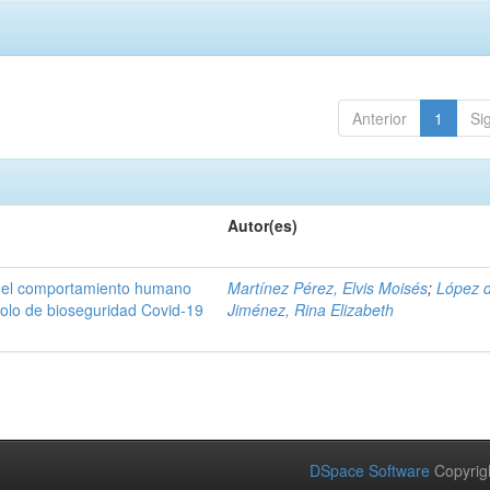
Anterior
1
Si
Autor(es)
n del comportamiento humano
Martínez Pérez, Elvis Moisés
;
López 
colo de bioseguridad Covid-19
Jiménez, Rina Elizabeth
DSpace Software
Copyrig