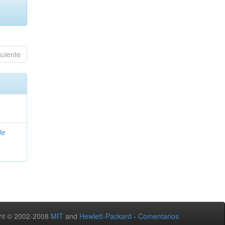
guiente
de
ht © 2002-2008
MIT
and
Hewlett-Packard
-
Comentarios