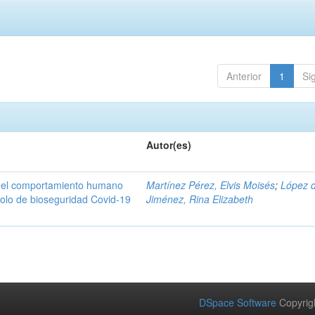
Anterior
1
Si
Autor(es)
n del comportamiento humano
Martínez Pérez, Elvis Moisés
;
López 
colo de bioseguridad Covid-19
Jiménez, Rina Elizabeth
DSpace Software
Copyrig