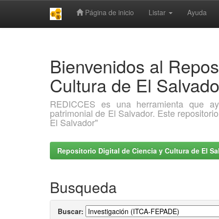
Página de inicio
Listar
Ayuda
Skip
navigation
Bienvenidos al Reposi
Cultura de El Salva
REDICCES es una herramienta que ayuda 
patrimonial de El Salvador. Este repositori
El Salvador"
Repositorio Digital de Ciencia y Cultura de El 
Busqueda
Buscar: