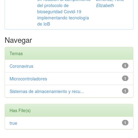
del protocolo de
Elizabeth
bioseguridad Covid-19
implementando tecnología
de IoB
Navegar
Temas
Coronavirus
1
Microcontroladores
1
Sistemas de almacenamiento y recu...
1
Has File(s)
true
1