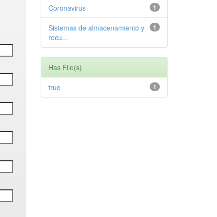
Coronavirus
1
Sistemas de almacenamiento y
1
recu...
Has File(s)
true
1