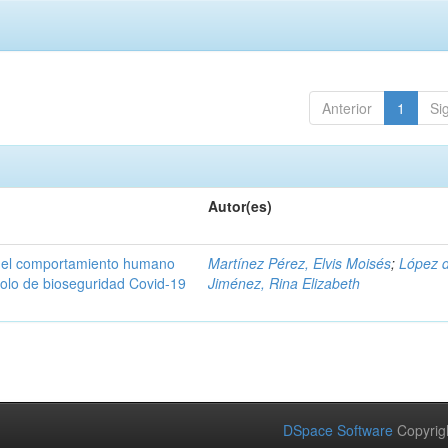
Anterior
1
Si
Autor(es)
n del comportamiento humano
Martínez Pérez, Elvis Moisés
;
López 
colo de bioseguridad Covid-19
Jiménez, Rina Elizabeth
DSpace Software
Copyrig