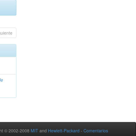
guiente
de
ht © 2002-2008
MIT
and
Hewlett-Packard
-
Comentarios