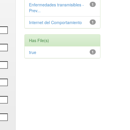
Enfermedades transmisibles -
1
Prev...
Internet del Comportamiento
1
Has File(s)
true
1