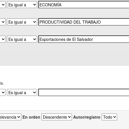
da.
En orden
Autor/registro