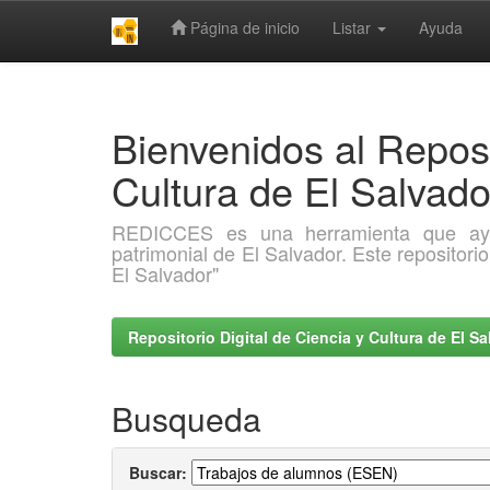
Página de inicio
Listar
Ayuda
Skip
navigation
Bienvenidos al Reposi
Cultura de El Salva
REDICCES es una herramienta que ayuda 
patrimonial de El Salvador. Este repositori
El Salvador"
Repositorio Digital de Ciencia y Cultura de El 
Busqueda
Buscar: