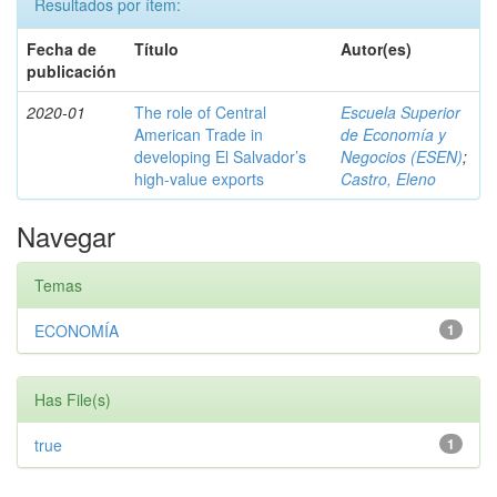
Resultados por ítem:
Fecha de
Título
Autor(es)
publicación
2020-01
The role of Central
Escuela Superior
American Trade in
de Economía y
developing El Salvador’s
Negocios (ESEN)
;
high-value exports
Castro, Eleno
Navegar
Temas
ECONOMÍA
1
Has File(s)
true
1